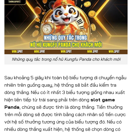
Những quy tắc trong nổ hũ Kungfu Panda cho khách mới
Sau khoảng 5 giây khi toàn bộ biểu tượng di chuyển ngẫu
nhiên trên guồng quay, hệ thống sẽ bắt đầu kiểm tra
dòng thắng. Nếu có ít nhất 3 biểu tượng giống nhau xuất
hiện liên tiếp từ trái sang phải trên dòng
slot game
Panda
, chúng sẽ được tính là dòng thắng. Tiền thưởng
trên mỗi dòng sẽ được tính bằng cách nhân số tiền cược
với hệ số thưởng tương ứng của biểu tượng đó. Nếu có
nhiều dòng thắng xuất hiện, hệ thống sẽ chọn dòng có