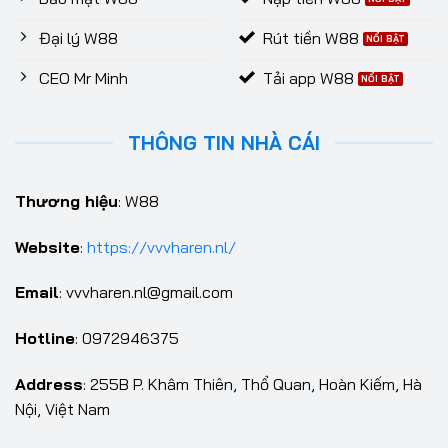
Đại lý W88
Rút tiền W88
CEO Mr Minh
Tải app W88
THÔNG TIN NHÀ CÁI
Thương hiệu
: W88
Website
:
https://vvvharen.nl/
Email
:
vvvharen.nl@gmail.com
Hotline
: 0972946375
Address
: 255B P. Khâm Thiên, Thổ Quan, Hoàn Kiếm, Hà
Nội, Việt Nam