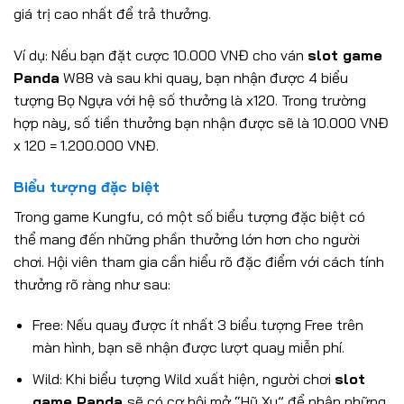
giá trị cao nhất để trả thưởng.
Ví dụ: Nếu bạn đặt cược 10.000 VNĐ cho ván
slot game
Panda
W88 và sau khi quay, bạn nhận được 4 biểu
tượng Bọ Ngựa với hệ số thưởng là x120. Trong trường
hợp này, số tiền thưởng bạn nhận được sẽ là 10.000 VNĐ
x 120 = 1.200.000 VNĐ.
Biểu tượng đặc biệt
Trong game Kungfu, có một số biểu tượng đặc biệt có
thể mang đến những phần thưởng lớn hơn cho người
chơi. Hội viên tham gia cần hiểu rõ đặc điểm với cách tính
thưởng rõ ràng như sau:
Free: Nếu quay được ít nhất 3 biểu tượng Free trên
màn hình, bạn sẽ nhận được lượt quay miễn phí.
Wild: Khi biểu tượng Wild xuất hiện, người chơi
slot
game Panda
sẽ có cơ hội mở “Hũ Xu” để nhận những