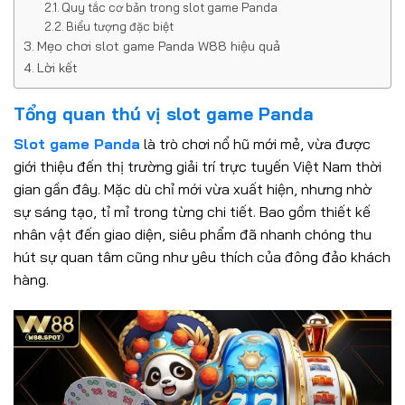
Quy tắc cơ bản trong slot game Panda
Biểu tượng đặc biệt
Mẹo chơi slot game Panda W88 hiệu quả
Lời kết
Tổng quan thú vị slot game Panda
Slot game Panda
là trò chơi nổ hũ mới mẻ, vừa được
giới thiệu đến thị trường giải trí trực tuyến Việt Nam thời
gian gần đây. Mặc dù chỉ mới vừa xuất hiện, nhưng nhờ
sự sáng tạo, tỉ mỉ trong từng chi tiết. Bao gồm thiết kế
nhân vật đến giao diện, siêu phẩm đã nhanh chóng thu
hút sự quan tâm cũng như yêu thích của đông đảo khách
hàng.