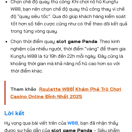
Chọn chế độ quay thủ công: Khi chơi nổ hũ Kungfu
W88, bạn nên chọn chế độ quay thủ công thay vì chế
độ “quay siêu tốc”. Qua đó giúp khách hàng kiểm soát
tốt hơn số tiền cược cũng như có thể theo dõi kết quả
trong từng vòng quay.
Chọn thời điểm quay
slot game Panda
: Theo kinh
nghiệm của nhiều người, thời điểm “vàng” để tham gia
Kungfu W88 là từ 19h đến 22h mỗi ngày. Đây cũng là
khoảng thời gian mà khả năng nổ hũ cao hơn so với
thời điểm khác.
Tham khảo
Roulette W88| Khám Phá Trò Chơi
Casino Online Đỉnh Nhất 2025
Lời kết
Hy vọng qua bài viết trên của
W88
, bạn đã nhận thấy
được sự hấp dẫn của
slot game Panda
– Siêu phẩm