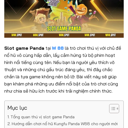
Slot game Panda
tại
W 88
là trò chơi thú vị với chủ đề
nổ hũ vô cùng hấp dẫn, lấy cảm hứng từ bộ phim hoạt
hình nổi tiếng cùng tên. Nếu bạn là người yêu thích võ
thuật và những chú gấu trúc đáng yêu, thì đây chắc
chắn là tựa game không nên bỏ lỡ. Bài viết này sẽ giúp
bạn khám phá những ưu điểm nổi bật của trò chơi cũng
như chia sẻ hữu ích trước khi trải nghiệm chính thức.
Mục lục
Tổng quan thú vị slot game Panda
Hướng dẫn chơi nổ hũ Kungfu Panda W88 cho người mới