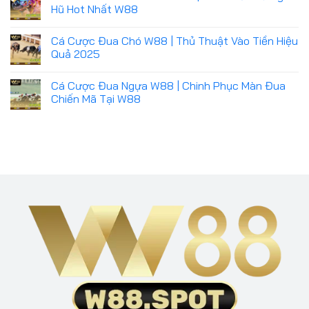
Hũ Hot Nhất W88
Cá Cược Đua Chó W88 | Thủ Thuật Vào Tiền Hiệu
Quả 2025
Cá Cược Đua Ngựa W88 | Chinh Phục Màn Đua
Chiến Mã Tại W88