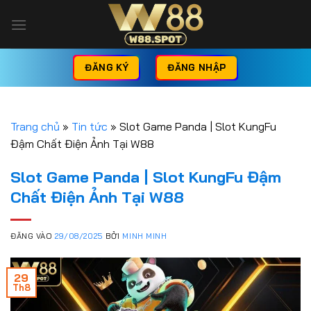
Bỏ
qua
nội
dung
ĐĂNG KÝ
ĐĂNG NHẬP
Trang chủ
»
Tin tức
»
Slot Game Panda | Slot KungFu
Đậm Chất Điện Ảnh Tại W88
Slot Game Panda | Slot KungFu Đậm
Chất Điện Ảnh Tại W88
ĐĂNG VÀO
29/08/2025
BỞI
MINH MINH
29
Th8