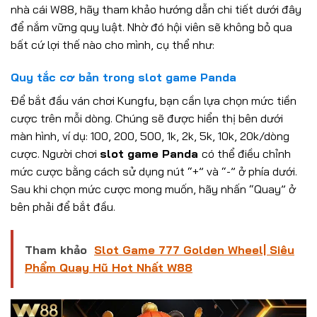
nhà cái W88, hãy tham khảo hướng dẫn chi tiết dưới đây
để nắm vững quy luật. Nhờ đó hội viên sẽ không bỏ qua
bất cứ lợi thế nào cho mình, cụ thể như:
Quy tắc cơ bản trong slot game Panda
Để bắt đầu ván chơi Kungfu, bạn cần lựa chọn mức tiền
cược trên mỗi dòng. Chúng sẽ được hiển thị bên dưới
màn hình, ví dụ: 100, 200, 500, 1k, 2k, 5k, 10k, 20k/dòng
cược. Người chơi
slot game Panda
có thể điều chỉnh
mức cược bằng cách sử dụng nút “+” và “-” ở phía dưới.
Sau khi chọn mức cược mong muốn, hãy nhấn “Quay” ở
bên phải để bắt đầu.
Tham khảo
Slot Game 777 Golden Wheel| Siêu
Phẩm Quay Hũ Hot Nhất W88