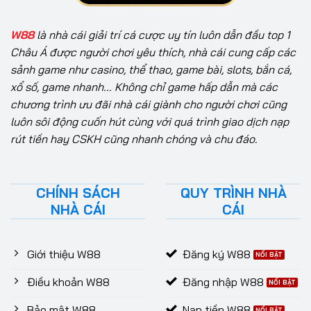
W88
là nhà cái giải trí cá cược uy tín luôn dẫn đầu top 1
Châu Á được người chơi yêu thích, nhà cái cung cấp các
sảnh game như casino, thể thao, game bài, slots, bắn cá,
xổ số, game nhanh... Không chỉ game hấp dẫn mà các
chương trình ưu đãi nhà cái giành cho người chơi cũng
luôn sôi động cuốn hút cùng với quá trình giao dịch nạp
rút tiền hay CSKH cũng nhanh chóng và chu đáo.
CHÍNH SÁCH
QUY TRÌNH NHÀ
NHÀ CÁI
CÁI
Giới thiệu W88
Đăng ký W88
Điều khoản W88
Đăng nhập W88
Bảo mật W88
Nạp tiền W88