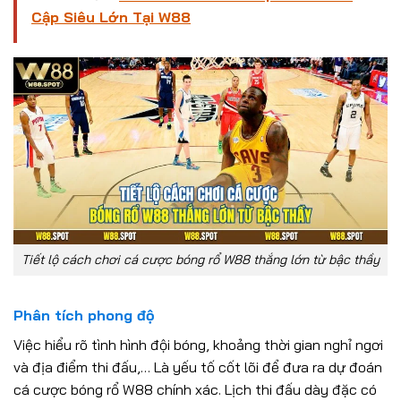
Cập Siêu Lớn Tại W88
Tiết lộ cách chơi cá cược bóng rổ W88 thắng lớn từ bậc thầy
Phân tích phong độ
Việc hiểu rõ tình hình đội bóng, khoảng thời gian nghỉ ngơi
và địa điểm thi đấu,… Là yếu tố cốt lõi để đưa ra dự đoán
cá cược bóng rổ W88 chính xác. Lịch thi đấu dày đặc có