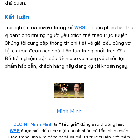
khả quan.
Kết luận
Trải nghiệm
cá cược bóng rổ
W88
là cuộc phiêu lưu thú
vị dành cho những người yêu thích thể thao trực tuyến.
Chúng tôi cung cấp thông tin chi tiết về giải đấu cùng với
tỷ lệ cược được cập nhật liên tục trong suốt trận đấu.
Để trải nghiệm trận đấu đỉnh cao và mang về chiến lợi
phẩm hấp dẫn, khách hàng hãy đăng ký tài khoản ngay.
Minh Minh
CEO Mr Minh Minh
là
“tác giả”
đứng sau thương hiệu
W88
được biết đến như một doanh nhân có tầm nhìn chiến
lược trong lĩnh vực công nghệ và giải trí trực tuyến. Với niềm