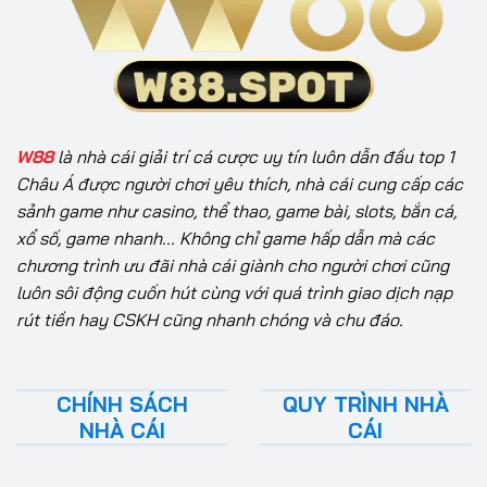
W88
là nhà cái giải trí cá cược uy tín luôn dẫn đầu top 1
Châu Á được người chơi yêu thích, nhà cái cung cấp các
sảnh game như casino, thể thao, game bài, slots, bắn cá,
xổ số, game nhanh... Không chỉ game hấp dẫn mà các
chương trình ưu đãi nhà cái giành cho người chơi cũng
luôn sôi động cuốn hút cùng với quá trình giao dịch nạp
rút tiền hay CSKH cũng nhanh chóng và chu đáo.
CHÍNH SÁCH
QUY TRÌNH NHÀ
NHÀ CÁI
CÁI